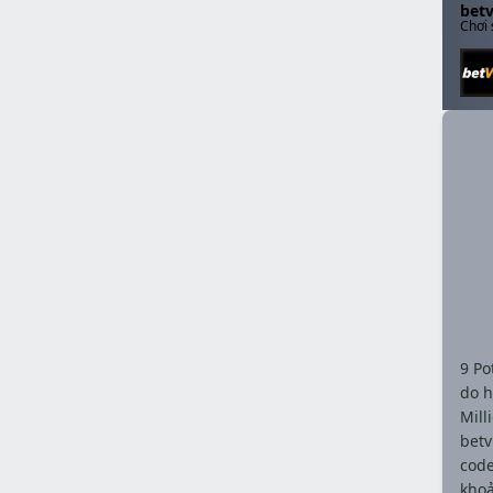
betv
Chơi 
9 Po
do h
Mill
betv
code
khoả