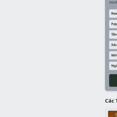
minh
Ree
Pay
Tần
Xác
Mức
Ngà
Các 