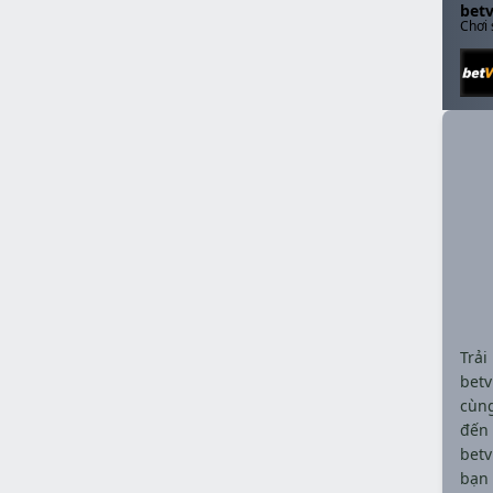
betv
Chơi 
Trải
betv
cùng
đến 
betv
bạn 