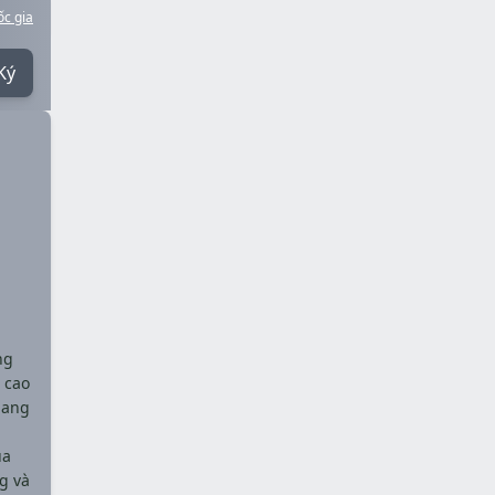
c gia
Ký
ng
h cao
 mang
ủa
g và