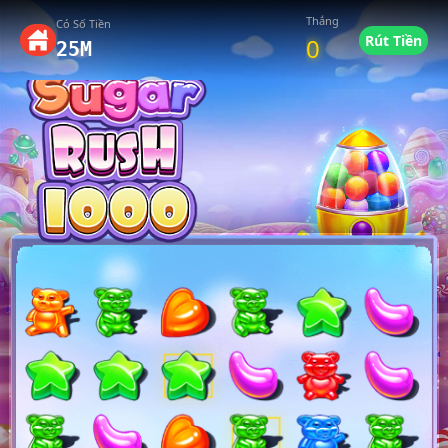
Thắng
Có Số Tiền
Rút Tiền
0
25M