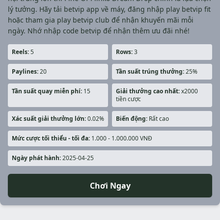
lý tưởng. Hãy tải betvip app về máy, đăng nhập play betvip fit
hoặc tham gia play betvip club để nhận khuyến mãi mỗi
ngày. Nhớ nhập code betvip để nhận thêm ưu đãi nhé!
Reels:
5
Rows:
3
Paylines:
20
Tần suất trúng thưởng:
25%
Tần suất quay miễn phí:
15
Giải thưởng cao nhất:
x2000
tiền cược
Xác suất giải thưởng lớn:
0.02%
Biến động:
Rất cao
Mức cược tối thiểu - tối đa:
1.000 - 1.000.000 VNĐ
Ngày phát hành:
2025-04-25
Chơi Ngay