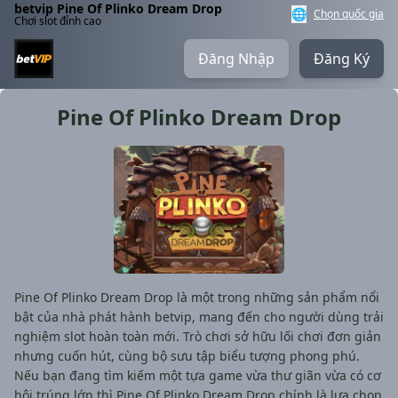
betvip Pine Of Plinko Dream Drop
🌐
Chọn quốc gia
Chơi slot đỉnh cao
Đăng Nhập
Đăng Ký
Pine Of Plinko Dream Drop
Pine Of Plinko Dream Drop là một trong những sản phẩm nổi
bật của nhà phát hành betvip, mang đến cho người dùng trải
nghiệm slot hoàn toàn mới. Trò chơi sở hữu lối chơi đơn giản
nhưng cuốn hút, cùng bộ sưu tập biểu tượng phong phú.
Nếu bạn đang tìm kiếm một tựa game vừa thư giãn vừa có cơ
hội trúng lớn thì Pine Of Plinko Dream Drop chính là lựa chọn